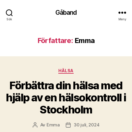
Gåband
Sök
Meny
Författare:
Emma
Kategorier
HÄLSA
Förbättra din hälsa med
hjälp av en hälsokontroll i
Stockholm
Av
Emma
30 juli, 2024
Inläggsförfattare
Inläggsdatum